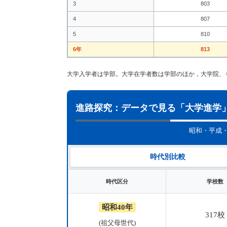
3
803
4
807
5
810
6年
813
大学入学者は学部。大学在学者数は学部のほか，大学院、
進路探究：データで見る「大学進学
昭和・平成
時代別比較
時代区分
学校数
昭和40年
317校
(祖父母世代)