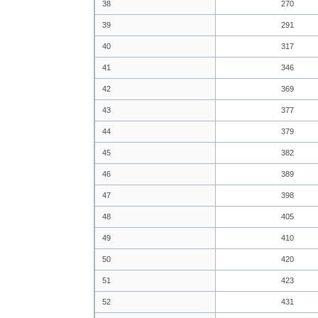
38
270
39
291
40
317
41
346
42
369
43
377
44
379
45
382
46
389
47
398
48
405
49
410
50
420
51
423
52
431