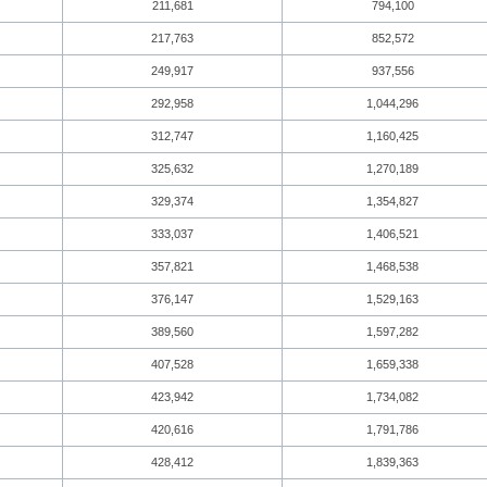
211,681
794,100
217,763
852,572
249,917
937,556
292,958
1,044,296
312,747
1,160,425
325,632
1,270,189
329,374
1,354,827
333,037
1,406,521
357,821
1,468,538
376,147
1,529,163
389,560
1,597,282
407,528
1,659,338
423,942
1,734,082
420,616
1,791,786
428,412
1,839,363