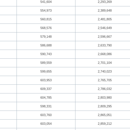
541,604
2,293,269
554,973
2,389,648
560,815
2,481,805
568,576
2,546,649
579,148
2,596,667
586,688
2,633,790
590,743
2,668,086
589,559
2,701,104
599,655
2,740,023
603,953
2,765,705
609,337
2,786,032
604,785
2,803,980
598,331
2,809,295
603,760
2,865,051
603,054
2,859,212