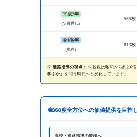
平成7年
565校
(父母世代)
令和6年
813校
(現在)
💡
進路指導の視点：
学校数は昭和から約2.6
学ぶか」
を問う時代へと変化しています。
🌐
360度全方位への価値提供を目指
高校・進路指導の皆様へ