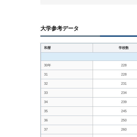
大学参考データ
和暦
学校数
30年
228
31
228
32
231
33
234
34
239
35
245
36
250
37
260