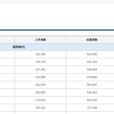
入学者数
在籍者数
昭和時代
132,296
523,355
135,740
547,253
137,451
564,454
142,584
578,060
151,879
597,697
162,922
626,421
175,832
670,192
197,211
727,104