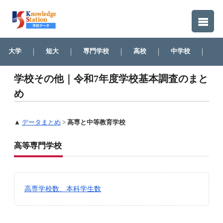
大学
短大
専門学校
高校
中学校
そ
学校その他｜令和7年度学校基本調査のまと
め
▲
データまとめ
>
高専と中等教育学校
高等専門学校
高専学校数、本科学生数