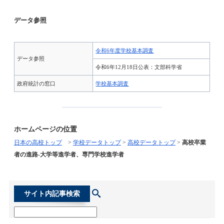
データ参照
令和6年度学校基本調査
データ参照
令和6年12月18日公表：文部科学省
政府統計の窓口
学校基本調査
ホームページの位置
日本の高校トップ
>
学校データトップ
>
高校データトップ
>
高校卒業
者の進路-大学等進学者、専門学校進学者
サイト内記事検索
検索