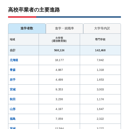
高校卒業者の主要進路
進学者数
進学・就職率
大学等内訳
大学等
地域
専門学校
(通信教育除)
合計
568,124
142,468
北海道
18,177
7,842
青森
4,887
1,318
岩手
4,499
1,653
宮城
9,353
3,003
秋田
3,236
1,174
山形
4,197
1,647
福島
7,059
2,322
茨城
12,584
3,777