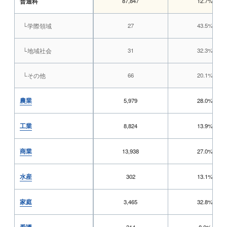
普通科
87,847
12.7%
└学際領域
27
43.5%
└地域社会
31
32.3%
└その他
66
20.1%
農業
5,979
28.0%
工業
8,824
13.9%
商業
13,938
27.0%
水産
302
13.1%
家庭
3,465
32.8%