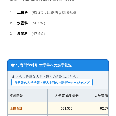
1
工業科
（63.2%：圧倒的な就職実績）
2
水産科
（56.3%）
3
農業科
（47.5%）
🎓 1. 専門学科別 大学等への進学状況
📊 さらに詳細な大学・短大の内訳はこちら：
学科別の大学学部・短大本科の内訳データへジャンプ
学科区分
大学等 進学者数
大学等 進学率
全国合計
581,330
62.6%