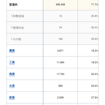
普通科
495,408
71.7%
└学際領域
16
25.8%
└地域社会
34
35.4%
└その他
184
55.9%
農業
3,871
18.2%
工業
11,564
18.2%
商業
17,750
34.4%
水産
565
24.5%
家庭
2,939
27.9%