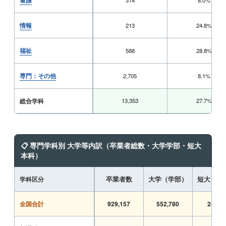
看護
314
8.0%
情報
213
24.8%
福祉
588
28.8%
専門：その他
2,705
8.1%
総合学科
13,353
27.7%
📋 専門学科別 大学等内訳（卒業者総数・大学学部・短大
本科）
学科区分
卒業者数
大学（学部）
短大（本
全国合計
929,157
552,780
24,62