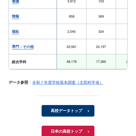
看護
3,912
103
149
情報
858
369
25
福祉
2,040
324
131
専門：その他
33,581
24,197
667
総合学科
48,178
17,365
2,378
データ参照
：
令和７年度学校基本調査（文部科学省）
高校データトップ
日本の高校トップ