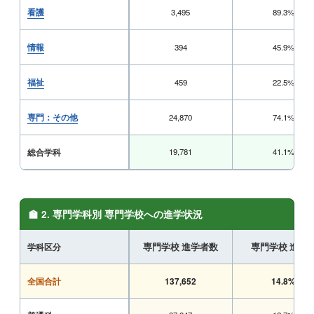
看護
3,495
89.3%
情報
394
45.9%
福祉
459
22.5%
専門：その他
24,870
74.1%
総合学科
19,781
41.1%
🏫 2. 専門学科別 専門学校への進学状況
学科区分
専門学校 進学者数
専門学校 進学
全国合計
137,652
14.8%