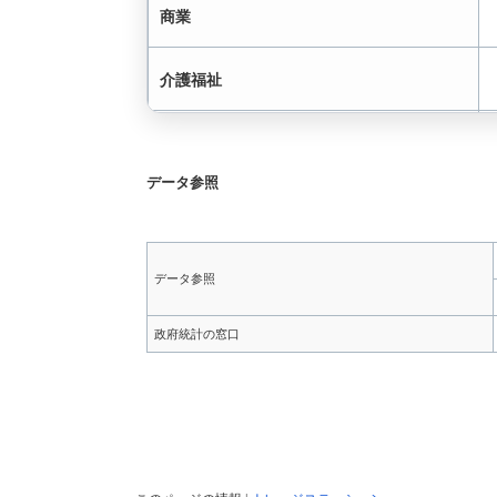
商業
介護福祉
歯科衛生
データ参照
農業その他
診療放射線
データ参照
無線・通信
政府統計の窓口
服飾家政その他
測量