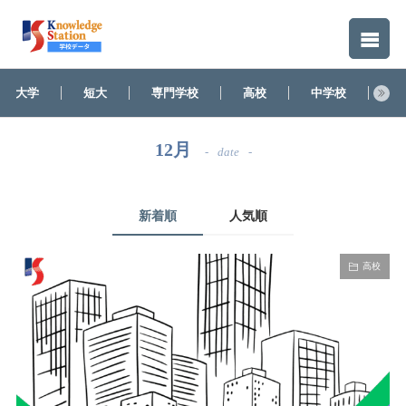
大学
短大
専門学校
高校
中学校
そ
12月
date
新着順
人気順
高校