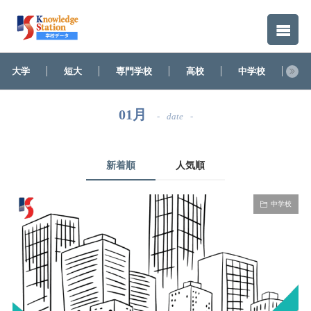
大学
短大
専門学校
高校
中学校
そ
01月
date
新着順
人気順
中学校